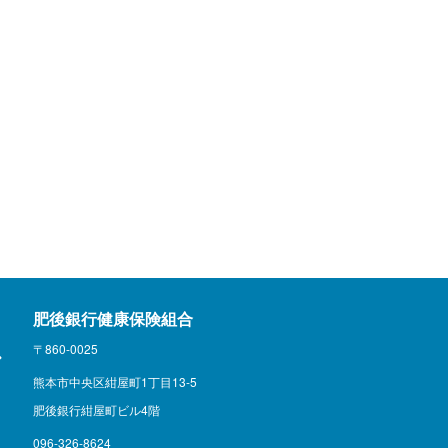
肥後銀行健康保険組合
〒860-0025
熊本市中央区紺屋町1丁目13-5
肥後銀行紺屋町ビル4階
096-326-8624